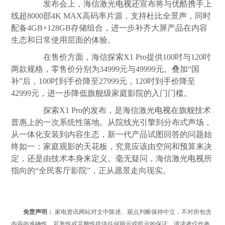
发布会上，海信激光
电视
还宣布将与优酷携手上
线超8000部4K MAX高码率片源，支持杜比全景声，同时
配备4GB+128GB存储组合，进一步补齐大屏产品在内容
生态和日常使用层面的体验。
在售价方面，海信探索X1 Pro提供100吋与120吋
两款规格，零售价分别为34999元与49999元。叠加“国
补”后，100吋到手价降至27999元，120吋到手价降至
42999元，进一步降低旗舰级家庭影院的入门门槛。
探索X1 Pro的发布，是海信激光
电视
在旗舰技术
普惠上的一次系统性落地。从院线光引擎到分布式声场，
从一体化安装到内容生态，新一代产品试图回答的问题始
终如一：家庭观影的天花板，究竟应该由空间和预算来决
定，还是由技术本身来定义。毫无疑问，海信激光
电视
所
指向的“全民客厅影院”，正从愿景走向现实。
免责声明：
家电资讯网站对文中陈述、观点判断保持中立，不对所包含
内容的准确性、可靠性或完整性提供任何明示或暗示的保证。请读者仅作参