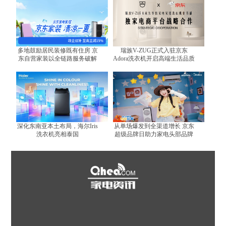
多地鼓励居民装修既有住房 京
瑞族V-ZUG正式入驻京东
东自营家装以全链路服务破解
Adora洗衣机开启高端生活品质
装修难题
体验
深化东南亚本土布局，海尔Iris
从单场爆发到全渠道增长 京东
洗衣机亮相泰国
超级品牌日助力家电头部品牌
跑出增长曲线