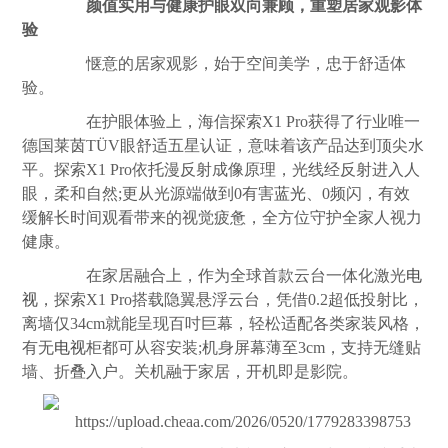
颜值实用与健康护眼双向兼顾，重塑居家观影体
验
惬意的居家观影，始于空间美学，忠于舒适体
验。
在护眼体验上，海信探索X1 Pro获得了行业唯一
德国莱茵TÜV眼舒适五星认证，意味着该产品达到顶尖水
平。探索X1 Pro依托漫反射成像原理，光线经反射进入人
眼，柔和自然;更从光源端做到0有害
蓝光
、0频闪，有效
缓解长时间观看带来的视觉疲惫，全方位守护全家人视力
健康。
在家居融合上，作为全球首款云台一体化激光
电
视
，探索X1 Pro搭载隐翼悬浮云台，凭借0.2超低投射比，
离墙仅34cm就能呈现百吋巨幕，轻松适配各类家装风格，
有无
电视
柜都可从容安装;机身屏幕薄至3cm，支持无缝贴
墙、折叠入户。关机融于家居，开机即是影院。