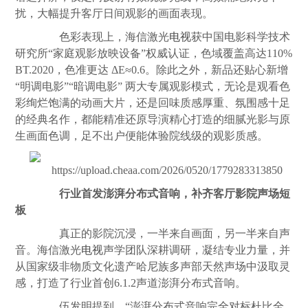
扰，大幅提升客厅日间观影的画面表现。
色彩表现上，海信激光
电视
获中国电影科学技术
研究所“家庭观影放映设备”权威认证，色域覆盖高达110%
BT.2020，色准更达 ΔE≈0.6。除此之外，新品还贴心新增
“明调电影”“暗调电影” 两大专属观影模式，无论是观看色
彩绚烂饱满的动画大片，还是回味质感厚重、氛围感十足
的经典名作，都能精准还原导演精心打造的细腻光影与原
生画面色调，足不出户便能体验院线级的观影质感。
行业首发澎湃分布式音响，补齐客厅影院声场短
板
真正的影院沉浸，一半来自画面，另一半来自声
音。海信激光
电视
声学团队深耕调研，凝结专业力量，并
从国家级非物质文化遗产哈尼族多声部天然声场中汲取灵
感，打造了行业首创6.1.2声道澎湃分布式音响。
伍发明提到，“澎湃分布式音响完全对标杜比全