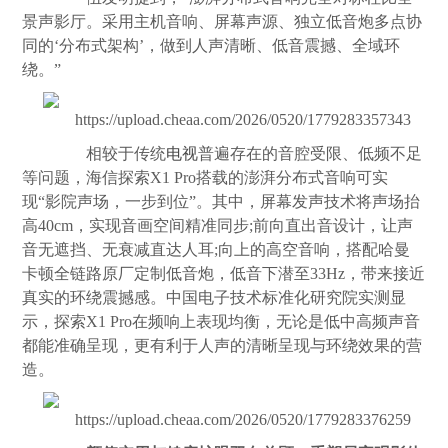
景声影厅。采用主机音响、屏幕声源、独立低音炮多点协
同的‘分布式架构’，做到人声清晰、低音震撼、全域环
绕。”
相较于传统
电视
普遍存在的音腔受限、低频不足
等问题，海信探索X1 Pro搭载的澎湃分布式音响可实
现“影院声场，一步到位”。其中，屏幕发声技术将声场抬
高40cm，实现音画空间精准同步;前向直出音设计，让声
音无遮挡、无衰减直达人耳;向上的高空音响，搭配哈曼
卡顿全链路原厂定制低音炮，低音下潜至33Hz，带来接近
真实的环绕震撼感。中国电子技术标准化研究院实测显
示，探索X1 Pro在频响上表现均衡，无论是低中高频声音
都能准确呈现，更有利于人声的清晰呈现与环绕效果的营
造。