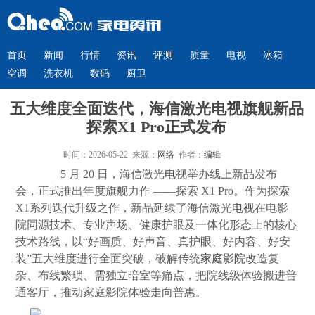
首页
新闻
行情
资讯
评测
质量
电视
冰箱
空调
洗衣机
数码
厨卫
五大维度全面迭代，海信激光电视旗舰新品
探索X1 Pro正式发布
时间：2026-05-22 来源：
网络
作者：
编辑
5 月 20 日，海信激光
电视
举办线上新品发布
会，正式推出年度旗舰力作 ——探索 X1 Pro。作为探索
X1系列迭代升级之作，新品延续了海信激光
电视
在电影
院同源技术、专业声场、健康护眼及一体化形态上的核心
技术路线，以“好画质、好声音、真护眼、好内容、好安
装”五大维度进行全面突破，破解传统
家庭影院
改造复
杂、布线繁琐、需独立暗室等痛点，把院线级体验搬进普
通客厅，推动家庭影院体验走向普惠。