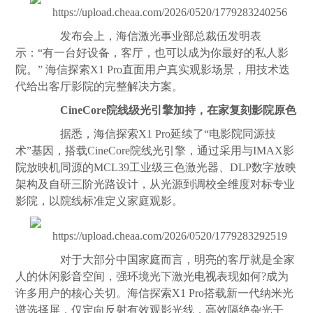
发布会上，海信激光事业部总裁伍发明表
示：“有一台好设备，客厅，也可以成为你最好的私人影
院。” 海信探索X1 Pro直面用户真实观影场景，用技术迭
代给出客厅影院的完整解决方案。
CineCore院线级光引擎加持，在家复刻影院原色
据悉，海信探索X1 Pro延续了“电影院同源技
术”基因，搭载CineCore院线光引擎，通过采用与IMAX影
院放映机同源的MCL39工业级三色激光器、DLP数字放映
架构及自研三阶光路设计，从光源到调校全维度对标专业
影院，以院线标准定义家庭观影。
对于大部分中国家庭而言，明亮的客厅就是全家
人的休闲
影音
空间，强环境光下激光
电视
表现如何?成为
许多用户的核心关切。海信探索X1 Pro搭载新一代纳米光
谱选择屏，仅定向反射有效观影光线，高效隔绝杂光干