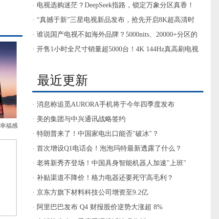
影音需求
· 电视选购迷茫？DeepSeek指路，锁定万象分区真香！
· “真撼于新”三星电视新品发布，抢先开启8K超高清时
代大门
· 谁说国产电视不如海外品牌？5000nits、20000+分区的
电视你见过没？
· 开售1小时全尺寸销量超5000台！4K 144Hz真高刷电视
TCL T7E值得入手
最近更新
· 消息称追觅AURORA手机将于今年四季度发布
· 美的集团与中兴通讯战略签约
剧幸福感
· 特朗普来了！中国家电出口能否"破冰"？
· 首次增设Q1电话会！泡泡玛特最新透露了什么？
· 老将新秀齐登场！中国具身智能机器人加速"上班"
· 补贴渠道不降价！格力电器还要死守高毛利？
· 京东方旗下材料科技公司增资至9.2亿
· 阿里巴巴发布 Q4 财报股价逆势大涨超 8%