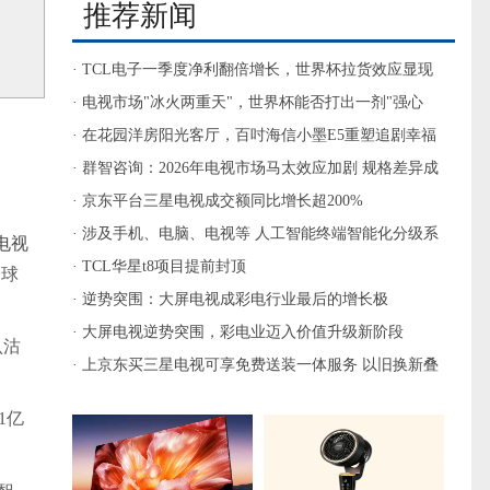
推荐新闻
。
· TCL电子一季度净利翻倍增长，世界杯拉货效应显现
· 电视市场"冰火两重天"，世界杯能否打出一剂"强心
针"？
· 在花园洋房阳光客厅，百吋海信小墨E5重塑追剧幸福
感
· 群智咨询：2026年电视市场马太效应加剧 规格差异成
破局抓手
· 京东平台三星电视成交额同比增长超200%
· 涉及手机、电脑、电视等 人工智能终端智能化分级系
电视
列国标发布
· TCL华星t8项目提前封顶
全球
· 逆势突围：大屏电视成彩电行业最后的增长极
· 大屏电视逆势突围，彩电业迈入价值升级新阶段
认沽
· 上京东买三星电视可享免费送装一体服务 以旧换新叠
加国补更优惠
1亿