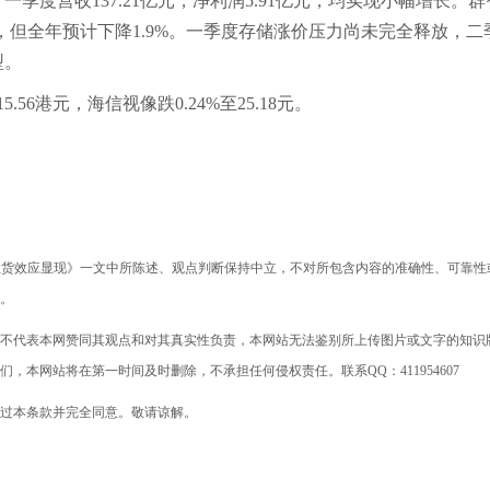
营收137.21亿元，净利润5.91亿元，均实现小幅增长。群
，但全年预计下降1.9%。一季度存储涨价压力尚未完全释放，二
型。
6港元，海信视像跌0.24%至25.18元。
拉货效应显现》一文中所陈述、观点判断保持中立，不对所包含内容的准确性、可靠性
。
不代表本网赞同其观点和对其真实性负责，本网站无法鉴别所上传图片或文字的知识
本网站将在第一时间及时删除，不承担任何侵权责任。联系QQ：411954607
过本条款并完全同意。敬请谅解。