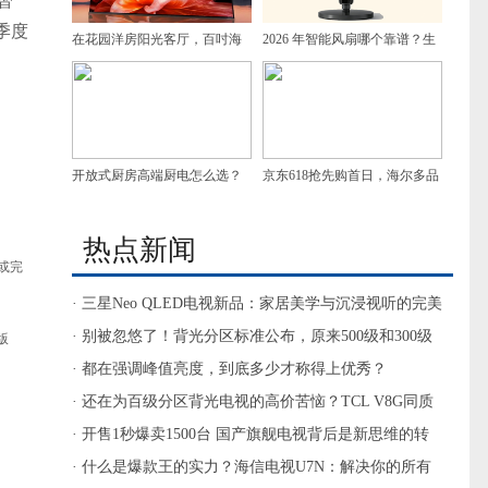
智
季度
在花园洋房阳光客厅，百吋海
2026 年智能风扇哪个靠谱？生
信小墨E5重塑追剧幸福感
态联动远程操控，居家省心不
踩坑
开放式厨房高端厨电怎么选？
京东618抢先购首日，海尔多品
油烟、美学和清洁都要兼顾
类拿下榜单TOP1
热点新闻
或完
· 三星Neo QLED电视新品：家居美学与沉浸视听的完美
融合
· 别被忽悠了！背光分区标准公布，原来500级和300级
版
体验没差距
· 都在强调峰值亮度，到底多少才称得上优秀？
· 还在为百级分区背光电视的高价苦恼？TCL V8G同质
价更香！
· 开售1秒爆卖1500台 国产旗舰电视背后是新思维的转
变
· 什么是爆款王的实力？海信电视U7N：解决你的所有