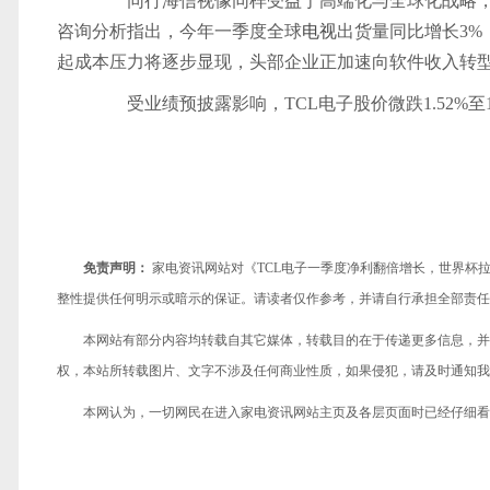
同行海信视像同样受益于高端化与全球化战略，一季度
咨询分析指出，今年一季度全球
电视
出货量同比增长3%
起成本压力将逐步显现，头部企业正加速向软件收入转
受业绩预披露影响，TCL电子股价微跌1.52%至15.5
免责声明：
家电资讯网站对《TCL电子一季度净利翻倍增长，世界杯
整性提供任何明示或暗示的保证。请读者仅作参考，并请自行承担全部责任
本网站有部分内容均转载自其它媒体，转载目的在于传递更多信息，并
权，本站所转载图片、文字不涉及任何商业性质，如果侵犯，请及时通知我们，
本网认为，一切网民在进入家电资讯网站主页及各层页面时已经仔细看