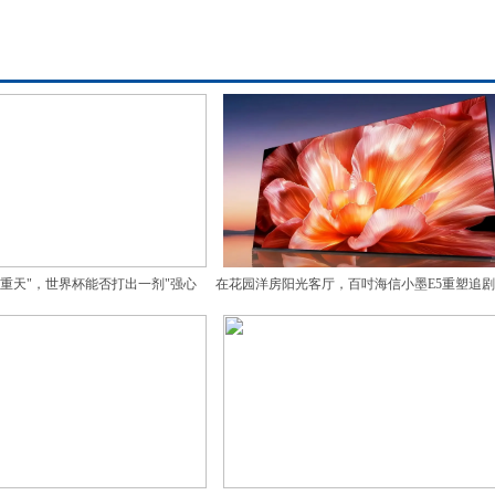
重天"，世界杯能否打出一剂"强心
在花园洋房阳光客厅，百吋海信小墨E5重塑追
针"？