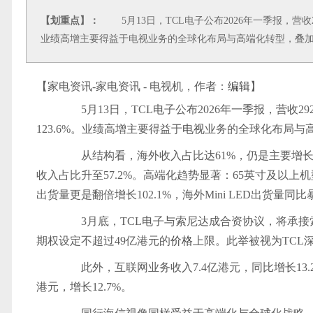
【划重点】：
5月13日，TCL电子公布2026年一季报，营收292
业绩高增主要得益于电视业务的全球化布局与高端化转型，叠
【家电资讯-家电资讯 - 电视机，作者：
编辑
】
5月13日，TCL电子公布2026年一季报，营收292
123.6%。业绩高增主要得益于
电视
业务的全球化布局与
从结构看，海外收入占比达61%，仍是主要增长引擎
收入占比升至57.2%。高端化趋势显著：65英寸及以上机型出货
出货量更是翻倍增长102.1%，海外Mini LED出货量同比暴
3月底，TCL电子与索尼达成合资协议，将承接索
期权设定不超过49亿港元的
价格
上限。此举被视为TCL
此外，互联网业务收入7.4亿港元，同比增长13.2%
港元，增长12.7%。