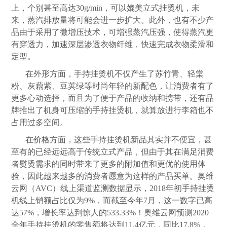
上，个别甚至高达
30g/min
，可以媲美立式挂烫机，未
来，蒸汽排放量将可能会进一步扩大。此外，也有不少产
品由于采用了微增压技术，可增强蒸汽压强，使得蒸汽更
有穿透力，加速深层渗透衣物纤维，快速完成衣物柔滑和
定型。
在外形方面，手持挂烫机不仅产生了苏竹青、轻棠
粉、灰藕紫、豆荚绿等时尚年轻的新配色，让消费者有了
更多心动选择，而且为了便于产品的收纳和携带，还有品
牌推出了机身可压缩的手持挂烫机，就算放进行李箱也不
占用过多空间。
在
价格
方面，这些手持挂烫机新品其实并不便宜，甚
至有的已经远远高于传统立式产品，但由于其在满足消费
者熨烫需求的同时带来了更多的附加值和更优的使用体
验，因此越来越多的消费者愿意为这样的产品买单。奥维
云网（
AVC
）线上渠道监测数据显示，
2018
年初手持挂烫
机线上销额占比仅为
9%
，而截至今年
7
月，这一数字已高
达
57%
，增长率达到惊人的
533.33%
！奥维云网预测
2020
全年手持挂烫机的零售额将达到
11.4
亿元，同比
17.8%
，