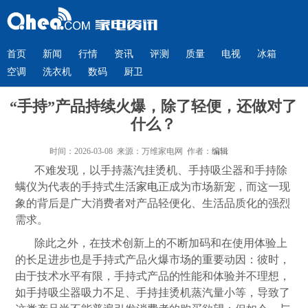
首页
新闻
行情
资讯
评测
质量
电视
冰箱
空调
洗衣机
数码
厨卫
“手持”产品持续火爆，除了轻便，还做对了
什么？
时间：2026-03-08 来源：万维家电网 作者：
编辑
不难发现，以手持蒸汽挂烫机、手持吸尘器和手持除
螨仪为代表的手持式生活
家电
正成为市场新宠，而这一现
象的背后是广大消费者对产品轻便化、生活品质化的强烈
需求。
除此之外，在技术创新上的不断加码和在使用体验上
的长足进步也是手持式产品火爆市场的重要动因：彼时，
由于技术水平有限，手持式产品的性能和体验并不理想，
如手持吸尘器吸力不足、手持挂烫机蒸汽量小等，导致了