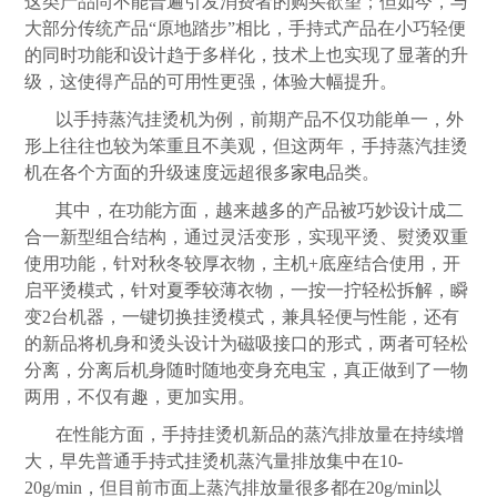
这类产品尚不能普遍引发消费者的购买欲望；但如今，与
大部分传统产品“原地踏步”相比，手持式产品在小巧轻便
的同时功能和设计趋于多样化，技术上也实现了显著的升
级，这使得产品的可用性更强，体验大幅提升。
以手持蒸汽挂烫机为例，前期产品不仅功能单一，外
形上往往也较为笨重且不美观，但这两年，手持蒸汽挂烫
机在各个方面的升级速度远超很多
家电
品类。
其中，在功能方面，越来越多的产品被巧妙设计成二
合一新型组合结构，通过灵活变形，实现平烫、熨烫双重
使用功能，针对秋冬较厚衣物，主机
+
底座结合使用，开
启平烫模式，针对夏季较薄衣物，一按一拧轻松拆解，瞬
变
2
台机器，一键切换挂烫模式，兼具轻便与性能，还有
的新品将机身和烫头设计为磁吸接口的形式，两者可轻松
分离，分离后机身随时随地变身充电宝，真正做到了一物
两用，不仅有趣，更加实用。
在性能方面，手持挂烫机新品的蒸汽排放量在持续增
大，早先普通手持式挂烫机蒸汽量排放集中在
10-
20g/min
，但目前市面上蒸汽排放量很多都在
20g/min
以