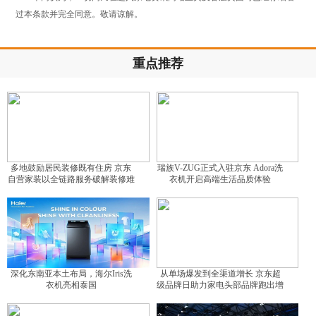
过本条款并完全同意。敬请谅解。
重点推荐
多地鼓励居民装修既有住房 京东
瑞族V-ZUG正式入驻京东 Adora洗
自营家装以全链路服务破解装修难
衣机开启高端生活品质体验
题
深化东南亚本土布局，海尔Iris洗
从单场爆发到全渠道增长 京东超
衣机亮相泰国
级品牌日助力家电头部品牌跑出增
长曲线