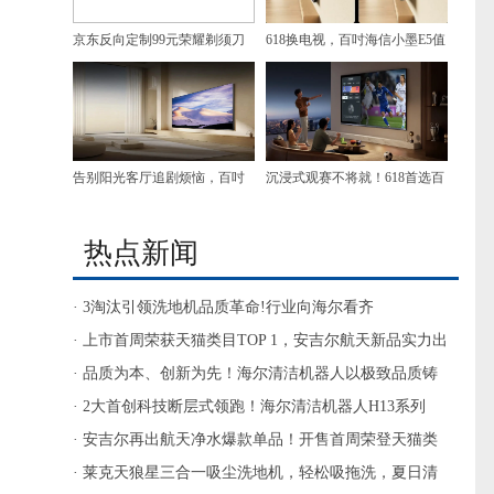
京东反向定制99元荣耀剃须刀
618换电视，百吋海信小墨E5值
首发即爆 28小时售出11000台
得重点看一眼
告别阳光客厅追剧烦恼，百吋
沉浸式观赛不将就！618首选百
海信小墨E5让每一帧都清晰
吋海信小墨E5
热点新闻
· 3淘汰引领洗地机品质革命!行业向海尔看齐
· 上市首周荣获天猫类目TOP 1，安吉尔航天新品实力出
圈
· 品质为本、创新为先！海尔清洁机器人以极致品质铸
最佳体验
· 2大首创科技断层式领跑！海尔清洁机器人H13系列
AWE大秀自研“黑科技”
· 安吉尔再出航天净水爆款单品！开售首周荣登天猫类
目销售TOP1
· 莱克天狼星三合一吸尘洗地机，轻松吸拖洗，夏日清