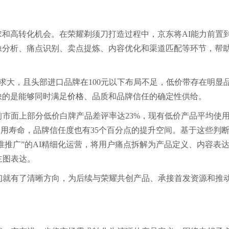
和高转化机会。在荣耀剃须刀打造过程中，京东将AI能力前置
像分析、痛点识别、卖点提炼、内容优化和渠道匹配等环节，帮
求大，且头部进口品牌在100元以下布局不足，低价带存在明显
缺的是能够同时满足
价格
、品质和品牌信任的确定性供给。
前市面上部分低价白牌产品差评率达23%，现有低价产品平均使
上使用寿命，品牌信任度也有35个百分点的提升空间。基于这些判
准推广”的AI精细化运营，将用户痛点拆解为产品定义、内容表
主图表达。
之初就有了清晰方向，为后续与荣耀共创产品、承接首发资源和推