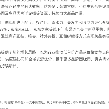
、决策路径中的触达效率；站外侧，荣耀官微、小红书官号等渠
头图及多品类商详穿插等资源，持续放大新品声量。
率，围绕用户匹配度、投产比、蓄水力、爆发力和收割力评估多
达29%；京东MALL、京东之家等线下门店渠道也参与新品承接。
，通过商详互挂、暗券、站外共投、互相绑赠等方式实现跨品类
场提供了新的增长思路，也为行业推动低单价产品从
价格
竞争走
营、供应链协同和全域资源优势，携手更多品牌围绕用户真实需
的持续增长。
8小时售出11000台》一文中所陈述、观点判断保持中立，不对所包含内容的准确性、