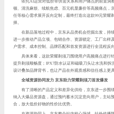
依托AI运营对低价带供需关系和用户痛点的前置洞
顿、清洗麻烦、续航焦虑、百元机显廉价等高频痛点，
任等核心需求展开反向定制，最终打造出这款99元荣耀
择。
在新品落地过程中，京东从品类机会挖掘出发，持
进一步推动产品立项、包销合作、资源锁定、工厂出样
户需求、成本控制、品牌匹配和首发资源进行全流程反
具体来看，这款荣耀剃须刀围绕用户高频痛点进行针
提升剃须顺畅度；IPX7防水认证和磁吸刀头让水洗和
设计叠加品牌背书，也让产品在外观质感和信任感上更
全域资源协同发力 京东助力荣耀剃须刀首发爆发
有了清晰的产品定义和差异化供给，京东进一步围绕
纳入大爆品资源盘，通过预约蓄水沉淀意向用户，主站预
合，放大低价好物的性价比优势。
在资源协同上，京东整合站内核心场域、站外传播阵