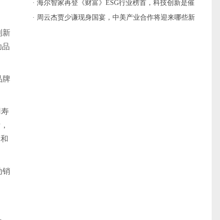
· 海尔智家再登《财富》ESG行业榜首，科技创新是催
化剂？
· 周云杰贾少谦现身国宴，中美产业合作将迎来哪些新
到新
变局？
助品
品牌
用寿
断，
达和
动销