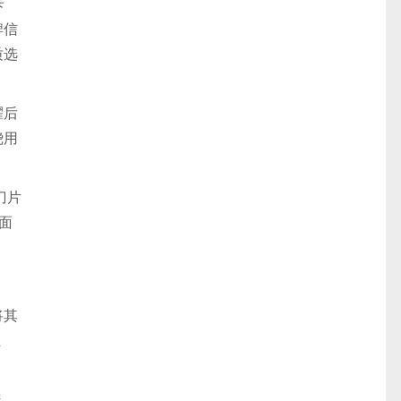
卡
牌信
质选
耀后
绕用
刀片
面
将其
组
屏、