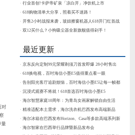
洁好帮手
· 行业首创!卡萨帝矿泉「凉白开」净饮机上市
· 618购物清单大分享，照着买不迷路！
· 开售2小时战报来袭，玻妞擦窗机器人618开门红首战
告捷！
· 双12买什么？小狗吸尘器全新旗舰值得剁手！
最近更新
· 京东反向定制99元荣耀剃须刀首发即爆 28小时售出
11000台
· 618换电视，百吋海信小墨E5值得重点看一眼
· 告别阳光客厅追剧烦恼，百吋海信小墨E5让每一帧都
清晰
· 沉浸式观赛不将就！618首选百吋海信小墨E5
· 海尔智慧家庭10周年：为青岛女画家解锁自由生活
面对
· 精准适配本土需求，海尔洗衣机巴西发布高端新品
察
· 海尔冰箱在巴西发布Horizon、Casa等多款高端系列新
声量
品
· 海尔智家在巴西举行品牌暨新品发布会