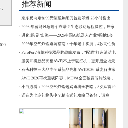
推荐新闻
件，
· 京东反向定制99元荣耀剃须刀首发即爆 28小时售出
11000台
· 2026 年智能风扇哪个靠谱？生态联动远程操控，居家
省心不踩坑
· 进化?跨界?出海――2026中国Ai机器人产业领袖峰会
暨第六届清洁电器产业升级与评测峰会圆满落幕
· 2026年空气炸锅避坑指南：十年老手实测，4款高性价
00
比机型闭眼入
· PeroPure清越科技双品牌战略发布，“配盾”打造清洁电
器“英特尔”
· 膳美师携新品亮相AWE|不止于破壁机，更开启全场景
高端厨电新格局
· 石头科技三大品类全系新品亮相AWE2026 系统解决家
庭清洁痛点
· AWE 2026再携重磅阵容，MOVA全面披露芯片战略，
擎画“主动时代”技术版图
· 小白必看：2026空气炸锅选购避坑全攻略，3次踩雷经
验+5款高性价比机型，买错算我输
· 还在为七夕礼物头疼？精准送礼攻略已备好，请查
收！