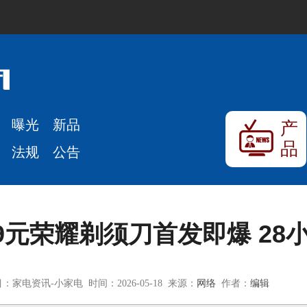
曝光
新品
产
品
法规
公告
元荣耀剃须刀首发即爆 28小
：家电资讯-小家电 时间：2026-05-18 来源：
网络
作者：
编辑