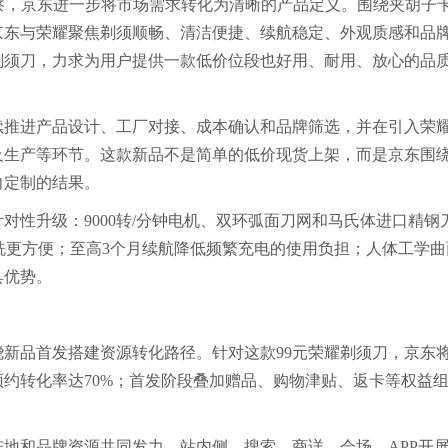
察，京东进一步将市场需求转化为清晰的产品定义。围绕夹胡子
京东与荣耀聚焦剃须顺畅、清洁便捷、续航稳定、外观质感和品
剃须刀，力求为用户提供一款低价位段也好用、耐用、放心的品
续推进产品设计、工厂对接、成本确认和品牌筛选，并在引入荣
及生产等环节。这款新品不是简单的低价现货上架，而是京东围
向定制的结果。
对性升级：9000转/分钟电机、双环弧面刀网和马氏体进口精钢
拆洗更方便；至高3个月续航降低频繁充电的使用负担；人体工学曲
具优势。
新品首发搭建资源转化路径。针对这款99元荣耀剃须刀，京东
约转化率达70%；首发阶段叠加赠品、购物津贴、返卡等权益
地和品牌资源共同发力。站内侧，搜索、商详、会场、APP开