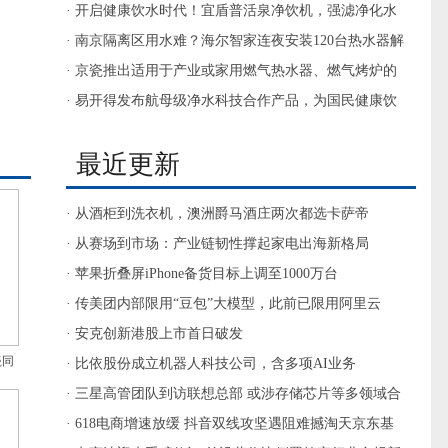
· 开启健康饮水时代！宜盾普活泉净饮机，强滤净化水
质，微矿健康饮水
· 南京隔离区用水难？海尔智家连夜安装120台热水器解
决
· 京瓷推出适用于产业或家用燃气热水器、燃气烤炉的
230V标准型氮化硅加热器
· 易开得发布航母级净水科技合作产品，为国民健康饮
水护航
最近更新
· 从酒柜到洗衣机，澳洲爵马酒庄两次都选卡萨帝
· 从赛场到市场：产业链韧性撑起家电出海新格局
· 苹果折叠屏iPhone备货目标上调至1000万台
· 传美团内部限用“豆包”大模型，此前已限用阿里云
Qwen模型
· 安克创新港股上市首日破发
瓷同
· 比依股份成立机器人科技公司，含多项AI业务
· 三星高管团队到访联想总部 或涉存储芯片等多领域合
作
· 618电商增速放缓 抖音双线攻坚遇阻难撼淘天京东基