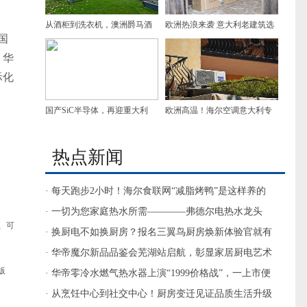
从酒柜到洗衣机，澳洲爵马酒
欧洲热浪来袭 意大利老建筑选
国
庄两次都选卡萨帝
择海尔空调
，华
际化
国产SiC半导体，再迎重大利
欧洲高温！海尔空调意大利专
好！
业渠道第一
热点新闻
· 每天跑步2小时！海尔食联网“减脂烤鸭”是这样养的
· 一切为您家庭热水所需————弗德尔电热水龙头
、可
· 换厨电不如换厨房？报名三翼鸟厨房焕新体验官就有
答案了
· 华帝魔尔新品品鉴会芜湖站启航，彰显家居厨电艺术
版
· 华帝零冷水燃气热水器上演“1999价格战”，一上市便
打破底价
· 从烹饪中心到社交中心！厨房变迁见证品质生活升级