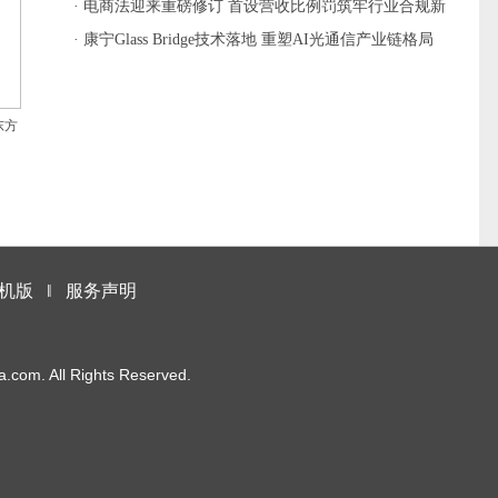
本盘
· 电商法迎来重磅修订 首设营收比例罚筑牢行业合规新
基石
· 康宁Glass Bridge技术落地 重塑AI光通信产业链格局
东方
机版
‖
服务声明
m. All Rights Reserved.