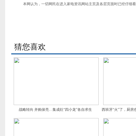
本网认为，一切网民在进入家电资讯网站主页及各层页面时已经仔细看
猜您喜欢
战略转向 并购保壳…集成灶“四小龙”各自求生
西班牙“火”了，厨房
燃