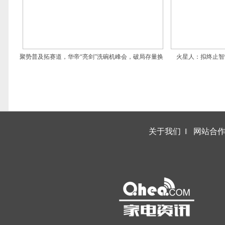
聚势普及拓赛道，华帝“亮剑”洗碗机峰会，破局存量换
火星人：拟终止智
新
关于我们
‖
网站合