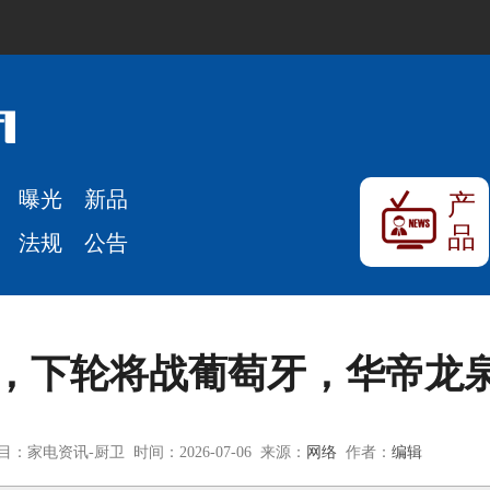
曝光
新品
产
品
法规
公告
强，下轮将战葡萄牙，华帝龙泉
目：家电资讯-厨卫 时间：2026-07-06 来源：
网络
作者：
编辑