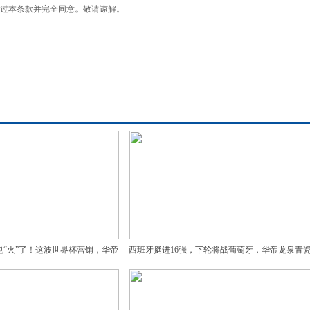
过本条款并完全同意。敬请谅解。
也“火”了！这波世界杯营销，华帝
西班牙挺进16强，下轮将战葡萄牙，华帝龙泉青
的是文化底蕴
步“出圈”