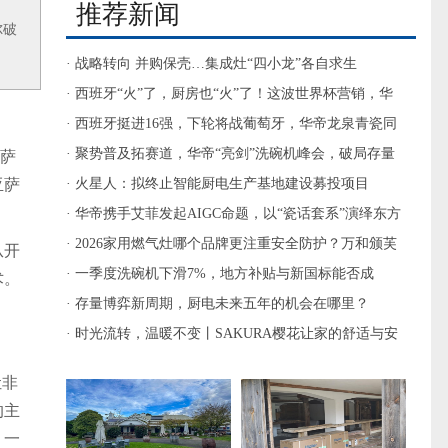
推荐新闻
尔破
· 战略转向 并购保壳…集成灶“四小龙”各自求生
· 西班牙“火”了，厨房也“火”了！这波世界杯营销，华
帝燃的是文化底蕴
· 西班牙挺进16强，下轮将战葡萄牙，华帝龙泉青瓷同
步“出圈”
· 聚势普及拓赛道，华帝“亮剑”洗碗机峰会，破局存量
亚萨
亚萨
换新
· 火星人：拟终止智能厨电生产基地建设募投项目
· 华帝携手艾菲发起AIGC命题，以“瓷话套系”演绎东方
厨房美学
· 2026家用燃气灶哪个品牌更注重安全防护？万和颁芙
从开
Q6-M6双重定时熄火多重防护厨房灶具推荐
· 一季度洗碗机下滑7%，地方补贴与新国标能否成
术。
为“破局双翼”？
· 存量博弈新周期，厨电未来五年的机会在哪里？
· 时光流转，温暖不变丨SAKURA樱花让家的舒适与安
心始终如约而至
让非
的主
。一