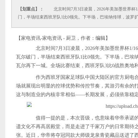
【划重点】：
北京时间7月3日凌晨，2026年美加墨世界杯1
门，半场结束西班牙队1比0领先。下半场，巴埃纳传球，波罗
【家电资讯-家电资讯 - 厨卫，作者：
编辑
】
北京时间7月3日凌晨，2026年美加墨世界杯1/
瓦尔破门，半场结束西班牙队1比0领先。下半场，巴埃
瓦尔再下一城。全场比赛结束，西班牙队3比0战胜奥地利
作为西班牙国家足球队中国大陆区的官方厨电合
场就展现出明显的控球优势和传控节奏，其游刃有余的
这与制造业的内核非常相似——长期发展，必须依靠稳
值得一提的是，本次晋级，也意味着华帝承诺的“
遗文化不再高居殿堂，而是走进了千家万户的日常期待
张。近日，华帝将夺冠同款大师级龙泉青瓷藏品送进了