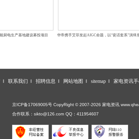
能厨电生产基地建设募投项目
华帝携手艾菲发起AIGC命题，以“瓷话套系”演绎
厨房美学
作
‖
联系我们
‖
招聘信息
‖
网站地图
‖
sitemap
‖
家电资讯手
京ICP备17069005号 CopyRight © 2007-2026 家电资讯 www.qhea.co
合作联系：sikto@126.com QQ：411954607