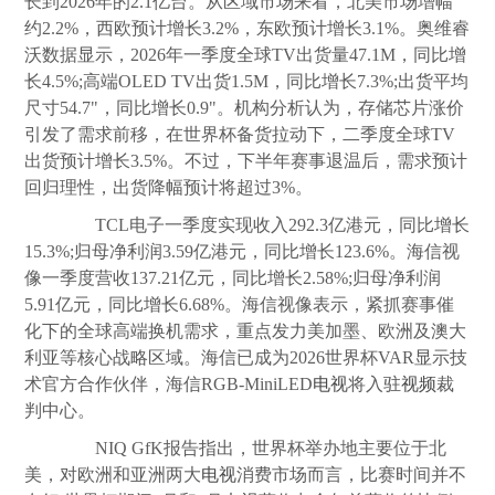
长到2026年的2.1亿台。从区域市场来看，北美市场增幅
约2.2%，西欧预计增长3.2%，东欧预计增长3.1%。奥维睿
沃数据显示，2026年一季度全球TV出货量47.1M，同比增
长4.5%;高端OLED TV出货1.5M，同比增长7.3%;出货平均
尺寸54.7"，同比增长0.9"。机构分析认为，存储芯片涨价
引发了需求前移，在世界杯备货拉动下，二季度全球TV
出货预计增长3.5%。不过，下半年赛事退温后，需求预计
回归理性，出货降幅预计将超过3%。
TCL电子一季度实现收入292.3亿港元，同比增长
15.3%;归母净利润3.59亿港元，同比增长123.6%。海信视
像一季度营收137.21亿元，同比增长2.58%;归母净利润
5.91亿元，同比增长6.68%。海信视像表示，紧抓赛事催
化下的全球高端换机需求，重点发力美加墨、欧洲及澳大
利亚等核心战略区域。海信已成为2026世界杯VAR显示技
术官方合作伙伴，海信RGB-MiniLED
电视
将入驻
视频
裁
判中心。
NIQ GfK报告指出，世界杯举办地主要位于北
美，对欧洲和亚洲两大
电视
消费市场而言，比赛时间并不