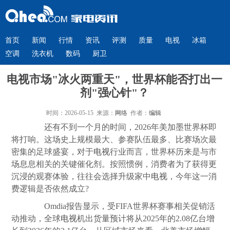
首页
新闻
行情
资讯
评测
质量
电视
冰箱
空调
洗衣机
数码
厨卫
电视市场"冰火两重天"，世界杯能否打出一
剂"强心针"？
时间：2026-05-15 来源：
网络
作者：
编辑
还有不到一个月的时间，2026年美加墨世界杯即
将打响。这场史上规模最大、参赛队伍最多、比赛场次最
密集的足球盛宴，对于
电视
行业而言，世界杯历来是与市
场息息相关的关键催化剂。按照惯例，消费者为了获得更
沉浸的观赛体验，往往会选择升级家中
电视
，今年这一消
费逻辑是否依然成立?
Omdia报告显示，受FIFA世界杯赛事相关促销活
动推动，全球
电视
机出货量预计将从2025年的2.08亿台增