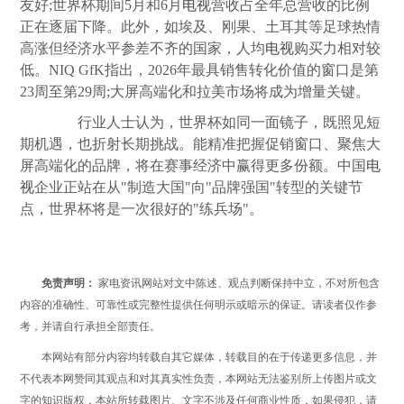
友好;世界杯期间5月和6月
电视
营收占全年总营收的比例
正在逐届下降。此外，如埃及、刚果、土耳其等足球热情
高涨但经济水平参差不齐的国家，人均
电视
购买力相对较
低。NIQ GfK指出，2026年最具销售转化价值的窗口是第
23周至第29周;大屏高端化和拉美市场将成为增量关键。
行业人士认为，世界杯如同一面镜子，既照见短
期机遇，也折射长期挑战。能精准把握促销窗口、聚焦大
屏高端化的品牌，将在赛事经济中赢得更多份额。中国
电
视
企业正站在从"制造大国"向"品牌强国"转型的关键节
点，世界杯将是一次很好的"练兵场"。
免责声明：
家电资讯网站对文中陈述、观点判断保持中立，不对所包含
内容的准确性、可靠性或完整性提供任何明示或暗示的保证。请读者仅作参
考，并请自行承担全部责任。
本网站有部分内容均转载自其它媒体，转载目的在于传递更多信息，并
不代表本网赞同其观点和对其真实性负责，本网站无法鉴别所上传图片或文
字的知识版权，本站所转载图片、文字不涉及任何商业性质，如果侵犯，请