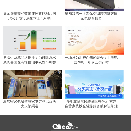
海尔智家亮相葡萄牙埃斯托利尔网
量额双第一！海尔空调获西班牙国
球公开赛，深化本土化营销
家电视台报道
两联供系统品牌推荐：为何欧系水
一场只为用户而来的聚会：小熊电
系统基因在高端住宅中依然不可替
器20周年私享会倒计时
代？
海尔智家携AI智慧家电进驻巴西两
多地鼓励居民装修既有住房 京东
大头部渠道
自营家装以全链路服务破解装修难
题