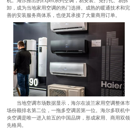
机。海尔推出的Expert系列
空调
，易安装、免打孔、易拆
卸，成为当地家用
空调
的热门选择。成熟的暖通技术和完
善的安装服务商体系，也使其承接了大量商用订单。
当地
空调
市场数据显示，海尔在波兰家用
空调
整体市
场份额排名第二位，一拖多
空调
居第一位。海尔多联机中
央
空调
是唯一进入前五的中国品牌，形成家用、商用双领
先格局。