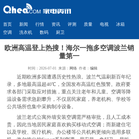
首页
新闻
行情
资讯
评测
质量
电视
冰箱
空调
洗衣机
数码
厨卫
欧洲高温登上热搜！海尔一拖多空调波兰销
量第一
时间：2026-07-01 来源：
网络
作者：
编辑
近期欧洲多国遭遇历史性热浪。波兰气温刷新百年纪
录，多地最高温超40℃，全国发布高温红色预警。政府要
求各部门采取应对措施，重点关注老年和儿童。
空调
等降
温设备需求急剧攀升，不仅居民家庭，养老机构、学校等
公共场所也集中采购制冷设备。
波兰老式公寓外墙安装
空调
需严格审批，且人工成本
贵，因此当地居民家庭喜欢购买移动式
空调
；而新建住宅
以及学校、医疗机构、办公楼等公共机构更倾向选用多联