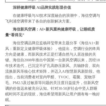
深耕健康呼吸 AI品牌实践彰显价值
在健康呼吸与AI技术深度融合的浪潮中，海信
空调
与
飞利浦
空调
带来了各自的创新解决方案。
海信新风
空调
：AI+新风重构健康呼吸，让睡眠
质
量
“看得见”
海信
空调
品牌总监杨祥玺带来主题分享《海信A1+新
风：重新定义健康呼吸体验》，他提出，
空调
行业的终局
方向是健康，而新风技术正是打通自然与人居连接的关
键。海信自2008年推出中国第一台新风
空调
以来，历经18
年技术迭代，已沉淀不扩孔高静压新风、共轴静音、双向
流换新风等核心技术矩阵，并迈入AI智慧新风新阶段。他
指出，当前消费者对室内甲醛、TVOC、霉菌、宠物浮
毛、PM2.5及过敏原等问题的关注度日益提升，但新风
空
调
的价值远未被充分认知。针对30-50岁社会中坚人群睡
眠时间不足的现状，海信希望用新风让用户拥有每一晚好
眠。