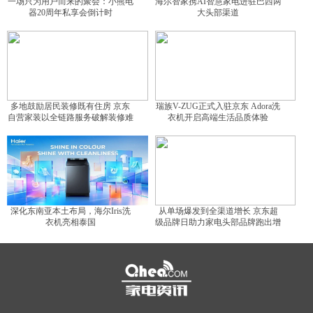
一场只为用户而来的聚会：小熊电
海尔智家携AI智慧家电进驻巴西两
器20周年私享会倒计时
大头部渠道
多地鼓励居民装修既有住房 京东
瑞族V-ZUG正式入驻京东 Adora洗
自营家装以全链路服务破解装修难
衣机开启高端生活品质体验
题
深化东南亚本土布局，海尔Iris洗
从单场爆发到全渠道增长 京东超
衣机亮相泰国
级品牌日助力家电头部品牌跑出增
长曲线