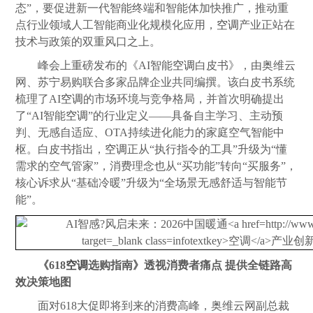
态”，要促进新一代智能终端和智能体加快推广，推动重
点行业领域人工智能商业化规模化应用，
空调
产业正站在
技术与政策的双重风口之上。
峰会上重磅发布的《AI智能
空调
白皮书》，由奥维云
网、苏宁易购联合多家品牌企业共同编撰。该白皮书系统
梳理了AI
空调
的市场环境与竞争格局，并首次明确提出
了“AI智能
空调
”的行业定义――具备自主学习、主动预
判、无感自适应、OTA持续进化能力的家庭空气智能中
枢。白皮书指出，
空调
正从“执行指令的工具”升级为“懂
需求的空气管家”，消费理念也从“买功能”转向“买服务”，
核心诉求从“基础冷暖”升级为“全场景无感舒适与智能节
能”。
《618
空调
选购指南》透视消费者痛点 提供全链路高
效决策地图
面对618大促即将到来的消费高峰，奥维云网副总裁