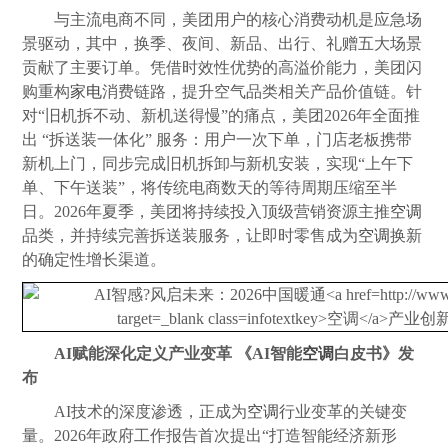
与主流电商不同，美团用户的核心消费动机是应急场
景驱动，其中，换季、夜间、新品、出行、礼赠五大场景
贡献了主要订单。凭借时效性优势的高溢价能力，美团闪
购重构
家电
消费链路，提升空气品类相关产品价值链。针
对“旧机拆不动、新机送得慢”的痛点，美团2026年全面推
出 “拆送装一体化” 服务：用户一次下单，门店老板携带
新机上门，同步完成旧机拆卸与新机安装，实现“上午下
单、下午送装”，将传统电商数天的等待周期压缩至半
日。2026年夏季，美团将持续投入顶级营销资源主推
空调
品类，并持续完善拆送装服务，让即时零售成为
空调
换新
的确定性增长渠道。
AI赋能深化定义产业变革 《AI智能
空调
白皮书》发
布
AI技术的深度渗透，正成为
空调
行业变革的关键变
量。2026年政府工作报告首次提出“打造智能经济新形