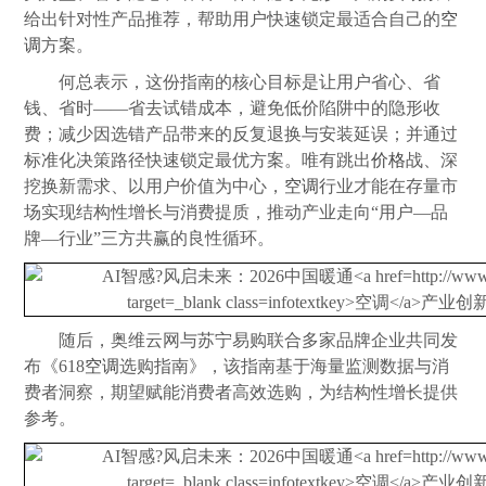
给出针对性产品推荐，帮助用户快速锁定最适合自己的
空
调
方案。
何总表示，这份指南的核心目标是让用户省心、省
钱、省时――省去试错成本，避免低价陷阱中的隐形收
费；减少因选错产品带来的反复退换与安装延误；并通过
标准化决策路径快速锁定最优方案。唯有跳出
价格
战、深
挖换新需求、以用户价值为中心，
空调
行业才能在存量市
场实现结构性增长与消费提质，推动产业走向“用户―品
牌―行业”三方共赢的良性循环。
随后，奥维云网与苏宁易购联合多家品牌企业共同发
布《618
空调
选购指南》，该指南基于海量监测数据与消
费者洞察，期望赋能消费者高效选购，为结构性增长提供
参考。