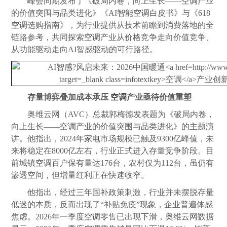
峰会同期发布了《破局内卷，向上生长――
空调
产业
的价值突围与品类进化》《AI智能
空调
白皮书》与《618
空调
选购指南》，为行业提供从技术前瞻到消费落地的全
链路参考，共同探索
空调
产业从
价格
竞争走向价值竞争、
从功能驱动走向AI智感驱动的可行路径。
存量博弈叠加成本承压
空调
产业亟待价值重塑
奥维云网（AVC）总裁郭梅德发表题为《破局内卷，
向上生长――
空调
产业的价值突围与品类进化》的主题演
讲。他指出，2024年
家电
市场规模已触及9300亿峰值，未
来将稳定在8000亿左右，行业正式进入存量竞争阶段。目
前城镇
空调
百户保有量达176台，农村仅为112台，虽仍有
渗透空间，但增量红利正在快速收窄。
他指出，经过三年国补政策刺激，行业并未摆脱存量
低迷的本质，反而出现了“补贴免疫”现象，企业普遍体感
焦虑。2026年一季度
空调
零售已出现下滑，奥维云网数据