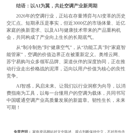
结语：以AI为翼，共赴
空调
产业新周期
2026年的
空调
行业，正站在存量博弈与AI变革的历史
交汇点。短期承压是事实，但近3000亿的市场体量、近亿
家庭的换新需求、以及AI与健康技术带来的产品重构机
会，共同构成了产业向上生长的长期底气。
从“制冷制热”到“健康空气”，从“功能工具”到“家庭智
能管家”，
空调
的价值边界正在被重新定义。奥维云网、
苏宁易购与众多领军品牌、渠道伙伴的深度协同，正在推
动行业走出
价格
战的泥潭，迈向以用户价值为核心的良性
竞争。
AI智感，风启未来。让我们以行业洞察为向导，以消
费指南为工具，以每一台懂用户的
空调
为载体，共同书写
中国暖通
空调
产业高
质量
发展的新篇章。韧性生长，未来
可期！
免责声明：
家电资讯网站对文中陈述、观点判断保持中立，不对所包含