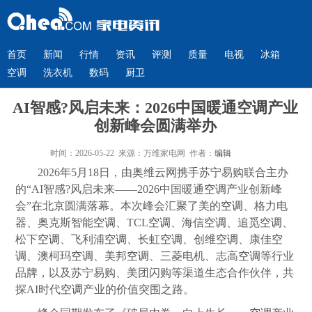
首页
新闻
行情
资讯
评测
质量
电视
冰箱
空调
洗衣机
数码
厨卫
AI智感?风启未来：2026中国暖通空调产业
创新峰会圆满举办
时间：2026-05-22 来源：万维家电网 作者：
编辑
2026年5月18日，由奥维云网携手苏宁易购联合主办
的“AI智感?风启未来――2026中国暖通
空调
产业创新峰
会”在北京圆满落幕。本次峰会汇聚了美的
空调
、格力电
器、奥克斯智能
空调
、TCL
空调
、海信
空调
、追觅
空调
、
松下
空调
、飞利浦
空调
、长虹
空调
、创维
空调
、康佳
空
调
、澳柯玛
空调
、美邦
空调
、三菱电机、志高
空调
等行业
品牌，以及苏宁易购、美团闪购等渠道生态合作伙伴，共
探AI时代
空调
产业的价值突围之路。