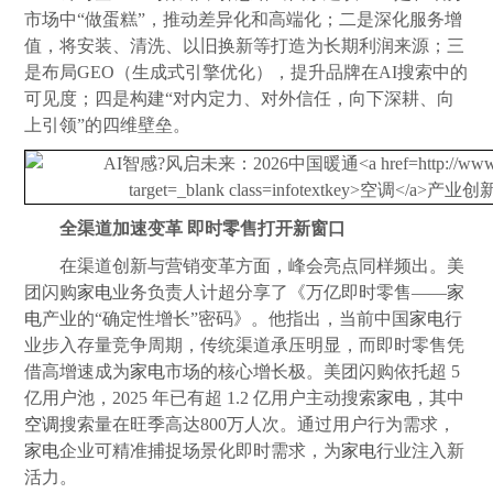
市场中“做蛋糕”，推动差异化和高端化；二是深化服务增
值，将安装、清洗、以旧换新等打造为长期利润来源；三
是布局GEO（生成式引擎优化），提升品牌在AI搜索中的
可见度；四是构建“对内定力、对外信任，向下深耕、向
上引领”的四维壁垒。
全渠道加速变革 即时零售打开新窗口
在渠道创新与营销变革方面，峰会亮点同样频出。美
团闪购
家电
业务负责人计超分享了《万亿即时零售――
家
电
产业的“确定性增长”密码》。他指出，当前中国
家电
行
业步入存量竞争周期，传统渠道承压明显，而即时零售凭
借高增速成为
家电
市场的核心增长极。美团闪购依托超 5
亿用户池，2025 年已有超 1.2 亿用户主动搜索
家电
，其中
空调
搜索量在旺季高达800万人次。通过用户行为需求，
家电
企业可精准捕捉场景化即时需求，为
家电
行业注入新
活力。