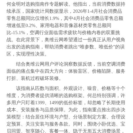
何金明对选购指南作专题解读。他指出，当前消费数据持
续承压，国家统计局数据显示，2026年1-4月社会消费品
零售总额同比仅增长1.9%，其中4月社会消费品零售总额
增速低至0.2%、家用电器和音像器材类零售总额同
比-15.1%，
空调
行业面临需求疲软与
价格
内卷的双重挑
战。在此背景下，奥维云网希望通过一份真正从用户视角
出发的选购指南，帮助消费者跳出“唯参数、唯低价”的误
区，实现理性决策。
结合奥维云网用户评论洞察数据反馈，当前
空调
消费
面临的痛点集中在四大方向：体验盲区、
价格
陷阱、服务
打折、装机过程破坏装修。
该指南从匹数与面积、外观设计、噪音、
价格
等十个
维度，为消费者提供清晰的选购框架。何总特别强调，许
多用户只盯着1399、1499的低价标签，却忽略了长期使用
成本、安装服务与品质保障。为此，指南重点推出四步决
策模型：结合居住环境与户型、分场景制定方案、合理设
定预算、关注安装与服务条款。同时，围绕小卧优选、宝
贝同盟、智享随心、客餐一体、隐于无形五大消费场景，