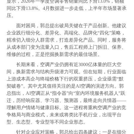
显示，2026年一季度
空调
零售销量同比下滑13.0%，销额
同比下滑13.8%。4月数据进一步走低，上半年市场显著承
压。
面对困局，郭总提出破局关键在于产品创新。他建议
企业践行细分化、差异化、高端化、品牌化“四化”策略，
精准切入细分人群需求，打造差异化产品。同时，服务将
从成本部门变为流量入口，售后工程师上门拆旧、保养、
维修的过程，正是挖掘换新需求的最佳场景。
长期来看，
空调
产业仍拥有近3000亿体量的巨大空
间，换新需求与结构升级潜力可观。但在短期，行业面临
上游成本高企与终端
价格
下行的双重挤压，企业亟需“默
契破卷”。其中尤其值得关注的是AI
空调
的演进方向。郭
总指出，AI
空调
正从“指令器”向“室内环境服务机器人”跃
迁，历经响应器、学习器、预测器，最终走向共情器――
理解用户情绪与健康目标。这一进程将重构
空调
产业的竞
争格局与商业模式，未来或将类比手机行业，出现平台
型、生态型、专业型等不同企业形态。
针对企业应对策略，郭总给出四条建议：一是在细分