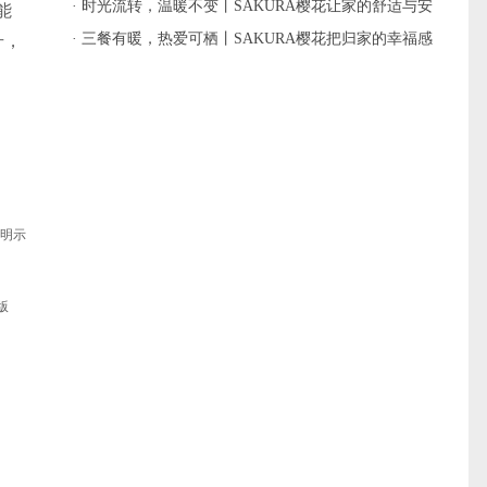
· 时光流转，温暖不变丨SAKURA樱花让家的舒适与安
能
心始终如约而至
· 三餐有暖，热爱可栖丨SAKURA樱花把归家的幸福感
升，
直接拉满
何明示
版