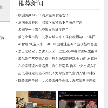
推荐新闻
场陷
· 欧洲热到44°C！海尔空调卖断货了
· 法国高温持续，巴黎区长紧急下单海尔空调
· 多国第一！海尔空调在欧洲卖爆了
· 服务企业出海，共享全球未来！佳合检测与CSA集团
空调
签署合作备忘录
· AI智感?风启未来：2026中国暖通空调产业创新峰会圆
满举办
· 走出实验室，走进无人区：COLMO中央空调完成俄博
梁极端环境挑战
· 海尔洗空气空调入驻中科探珠穆朗玛基地：0耗材真环
保
· 在极寒环境吹舒适风！海尔舒适风·御家中央空调入驻
中科探珠穆朗玛基地
· 超低温稳定制热不停机！海尔洗空气空调入驻中科探
珠穆朗玛基地
· 既要国内争第一，又要国外争高低，海尔空调率先做
到了