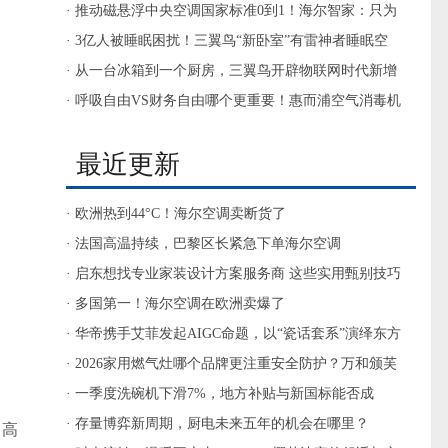
信号
· 推动磁悬浮中央空调国家标准0到1！海尔智家：只为
服务用户
· 3亿人被睡眠困扰！三翼鸟“新卧室”有雷神者睡眠空
调，值得一试
· 从一台冰箱到一个厨房，三翼鸟开辟物联网时代新增
量
· 呼吸自由VS财务自由哪个更重要！惠而浦空气消毒机
帮你选
最近更新
· 欧洲热到44°C！海尔空调卖断货了
· 法国高温持续，巴黎区长紧急下单海尔空调
· 启东想找专业家装设计方案服务商 这些实用甄别技巧
看完从此不踩坑
· 多国第一！海尔空调在欧洲卖爆了
· 华帝携手艾菲发起AIGC命题，以“瓷话套系”演绎东方
厨房美学
· 2026家用燃气灶哪个品牌更注重安全防护？万和颁芙
Q6-M6双重定时熄火多重防护厨房灶具推荐
· 一季度洗碗机下滑7%，地方补贴与新国标能否成
为“破局双翼”？
· 存量博弈新周期，厨电未来五年的机会在哪里？
、高