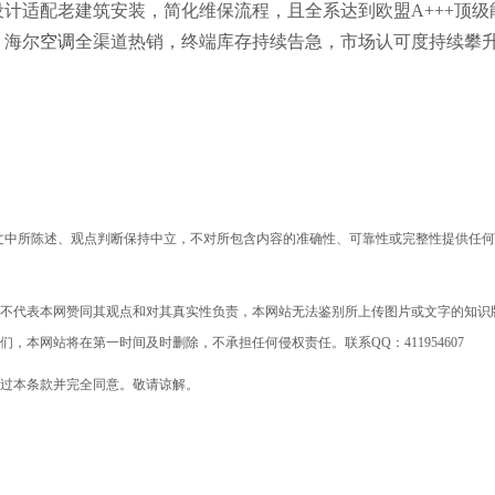
计适配老建筑安装，简化维保流程，且全系达到欧盟A+++顶级
，海尔
空调
全渠道热销，终端库存持续告急，市场认可度持续攀
一文中所陈述、观点判断保持中立，不对所包含内容的准确性、可靠性或完整性提供任
不代表本网赞同其观点和对其真实性负责，本网站无法鉴别所上传图片或文字的知识
本网站将在第一时间及时删除，不承担任何侵权责任。联系QQ：411954607
过本条款并完全同意。敬请谅解。