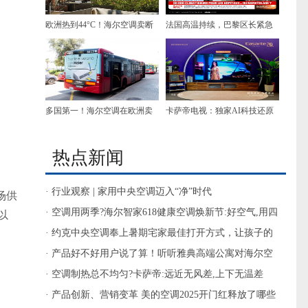
欧洲热到44°C！海尔空调卖断
法国高温持续，巴黎区长紧急
货了
下单海尔空调
多国第一！海尔空调在欧洲卖
卡萨帝电视：独家AI科技还原
爆了
古画600年色彩
热点新闻
· 行业观察 | 家用中央空调迈入“净”时代
场供
· 空调用两季?海尔智家618健康空调焕新节:好空气,用四
以
季
· 约克中央空调奉上暑期宅家最佳打开方式，让孩子的
暑假‘净’一夏
· 产品好不好用户说了算！听听雅典高端公寓对海尔空
调的反馈
· 空调制热总不均匀?卡萨帝:远近无风差,上下无温差
· 产品创新、营销变革 美的空调2025开门红释放了哪些