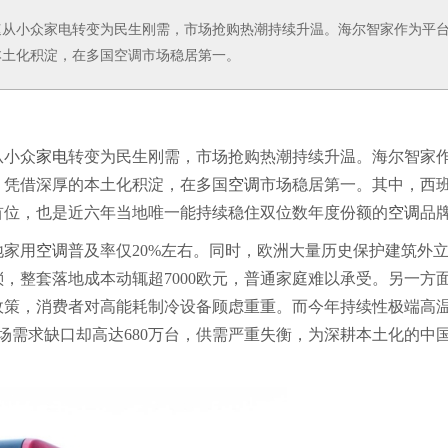
速从小众家电转变为民生刚需，市场抢购热潮持续升温。海尔智家作为平
本土化积淀，在多国空调市场稳居第一。
从小众
家电
转变为民生刚需，市场抢购热潮持续升温。海尔智家
，凭借深厚的本土化积淀，在多国
空调
市场稳居第一。其中，西
首位，也是近六年当地唯一能持续稳住双位数年度份额的
空调
品
地家用
空调
普及率仅20%左右。同时，欧洲大量历史保护建筑外
，整套落地成本动辄超7000欧元，普通家庭难以承受。另一方
政策，消费者对高能耗制冷设备顾虑重重。而今年持续性极端高
市场需求缺口却高达680万台，供需严重失衡，为深耕本土化的中