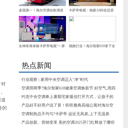
多国第一！海尔空调在欧洲卖
卡萨帝电视：独家AI科技还原
爆了
古画600年色彩
女神朱珠体验卡萨帝电视“一屏
领跑行业！海尔智家618拿下全
智控全家”
面第一
热点新闻
· 行业观察 | 家用中央空调迈入“净”时代
针对
· 空调用两季?海尔智家618健康空调焕新节:好空气,用四
，
季
· 约克中央空调奉上暑期宅家最佳打开方式，让孩子的
渠道
暑假‘净’一夏
· 产品好不好用户说了算！听听雅典高端公寓对海尔空
冷的
调的反馈
· 空调制热总不均匀?卡萨帝:远近无风差,上下无温差
· 产品创新、营销变革 美的空调2025开门红释放了哪些