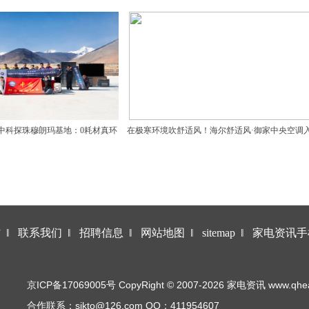
署合作备忘录
满举办
中科探珠穆朗玛基地：0耗材真环
在极寒环境吹舒适风！海尔舒适风·御家中央空调
保
中科探珠穆朗玛基地
作
‖
联系我们
‖
招聘信息
‖
网站地图
‖
sitemap
‖
家电资讯手
京ICP备17069005号 CopyRight © 2007-2026 家电资讯 www.qhea.co
合作联系：sikto@126.com QQ：411954607