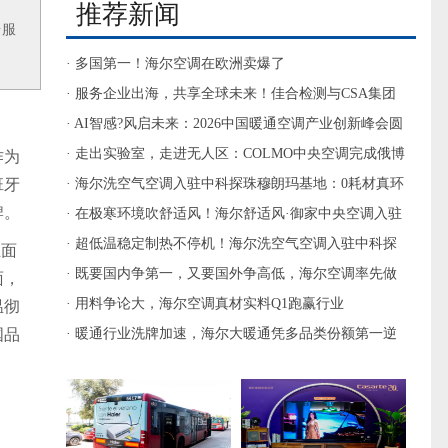
推荐新闻
台服
· 多国第一！海尔空调在欧洲卖爆了
· 服务企业出海，共享全球未来！佳合检测与CSA集团
签署合作备忘录
· AI智感?风启未来：2026中国暖通空调产业创新峰会圆
满举办
· 走出实验室，走进无人区：COLMO中央空调完成俄博
作为
班牙
梁极端环境挑战
· 海尔洗空气空调入驻中科探珠穆朗玛基地：0耗材真环
牌。
保
· 在极寒环境吹舒适风！海尔舒适风·御家中央空调入驻
中科探珠穆朗玛基地
· 超低温稳定制热不停机！海尔洗空气空调入驻中科探
立面
珠穆朗玛基地
· 既要国内争第一，又要国外争高低，海尔空调率先做
面，
到了
· 用料争论大，海尔空调真材实料Q1跑赢行业
温彻
国品
· 暖通行业洗牌加速，海尔大暖通凭多品类份额第一逆
势领跑