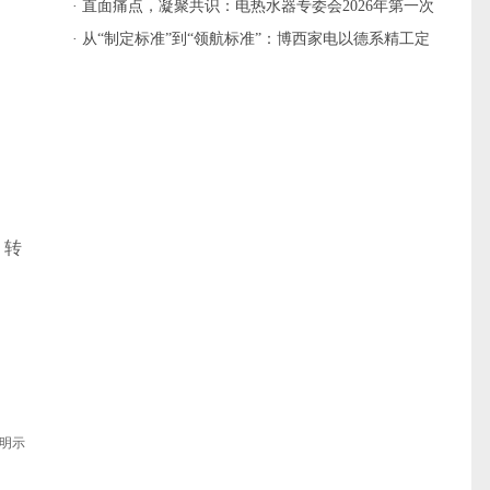
生活更有温度
· 直面痛点，凝聚共识：电热水器专委会2026年第一次
工作会议召开
· 从“制定标准”到“领航标准”：博西家电以德系精工定
义洗碗机新一级水效标杆
，转
。
明示