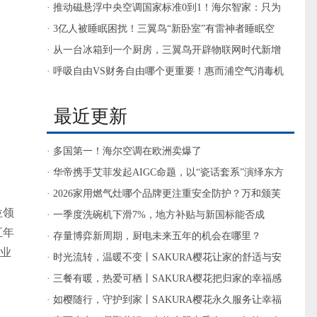
信号
· 推动磁悬浮中央空调国家标准0到1！海尔智家：只为
服务用户
· 3亿人被睡眠困扰！三翼鸟“新卧室”有雷神者睡眠空
调，值得一试
· 从一台冰箱到一个厨房，三翼鸟开辟物联网时代新增
量
· 呼吸自由VS财务自由哪个更重要！惠而浦空气消毒机
帮你选
最近更新
· 多国第一！海尔空调在欧洲卖爆了
· 华帝携手艾菲发起AIGC命题，以“瓷话套系”演绎东方
厨房美学
· 2026家用燃气灶哪个品牌更注重安全防护？万和颁芙
位领
Q6-M6双重定时熄火多重防护厨房灶具推荐
· 一季度洗碗机下滑7%，地方补贴与新国标能否成
五年
为“破局双翼”？
· 存量博弈新周期，厨电未来五年的机会在哪里？
专业
· 时光流转，温暖不变丨SAKURA樱花让家的舒适与安
心始终如约而至
· 三餐有暖，热爱可栖丨SAKURA樱花把归家的幸福感
直接拉满
· 如樱随行，守护到家丨SAKURA樱花永久服务让幸福