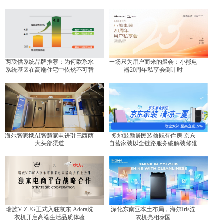
两联供系统品牌推荐：为何欧系水
一场只为用户而来的聚会：小熊电
系统基因在高端住宅中依然不可替
器20周年私享会倒计时
代？
海尔智家携AI智慧家电进驻巴西两
多地鼓励居民装修既有住房 京东
大头部渠道
自营家装以全链路服务破解装修难
题
瑞族V-ZUG正式入驻京东 Adora洗
深化东南亚本土布局，海尔Iris洗
衣机开启高端生活品质体验
衣机亮相泰国