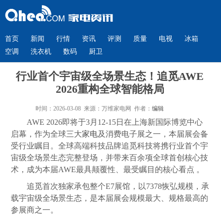
首页
新闻
行情
资讯
评测
质量
电视
冰箱
空调
洗衣机
数码
厨卫
行业首个宇宙级全场景生态！追觅AWE
2026重构全球智能格局
时间：2026-03-08 来源：万维家电网 作者：
编辑
AWE 2026即将于3月12-15日在上海新国际博览中心
启幕，作为全球三大
家电
及消费电子展之一，本届展会备
受行业瞩目。全球高端科技品牌追觅科技将携行业首个宇
宙级全场景生态完整登场，并带来百余项全球首创核心技
术，成为本届AWE最具颠覆性、最受瞩目的核心看点 。
追觅首次独家承包整个E7展馆，以7378恢弘规模，承
载宇宙级全场景生态，是本届展会规模最大、规格最高的
参展商之一。