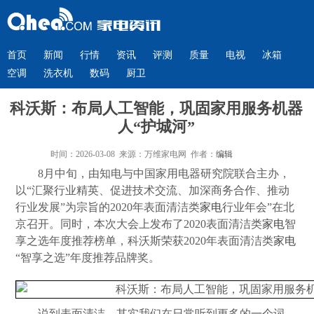
首页
新闻
行情
资讯
评测
质量
电视
冰箱
空调
洗衣机
数码
厨卫
科沃斯：布局人工智能，巩固家用服务机器
人“护城河”
时间：2026-03-08 来源：万维家电网 作者：
编辑
8月中旬，由知电与中国家用电器研究院联合主办，
以“汇聚行业精英、促进技术交流、加深商务合作、推动
行业发展”为宗旨的2020年表面清洁类
家电
行业年会”在北
京召开。同时，本次大会上发布了2020表面清洁类
家电
智
享之选年度推荐榜单，科沃斯荣获2020年表面清洁类
家电
“智享之选”年度推荐品牌奖。
说到表面清洁，其实我们在日常听到更多的一个词