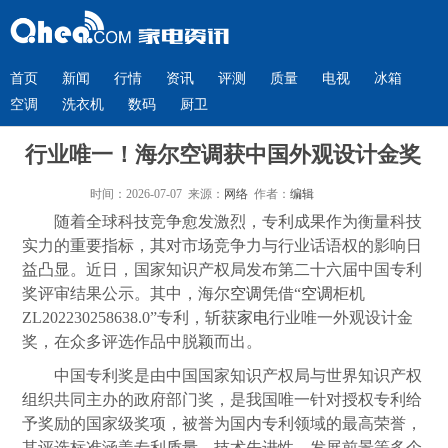
首页
新闻
行情
资讯
评测
质量
电视
冰箱
空调
洗衣机
数码
厨卫
行业唯一！海尔空调获中国外观设计金奖
时间：2026-07-07 来源：
网络
作者：
编辑
随着全球科技竞争愈发激烈，专利成果作为衡量科技
实力的重要指标，其对市场竞争力与行业话语权的影响日
益凸显。近日，国家知识产权局发布第二十六届中国专利
奖评审结果公示。其中，海尔
空调
凭借“
空调
柜机
ZL202230258638.0”专利，斩获
家电
行业唯一外观设计金
奖，在众多评选作品中脱颖而出。
中国专利奖是由中国国家知识产权局与世界知识产权
组织共同主办的政府部门奖，是我国唯一针对授权专利给
予奖励的国家级奖项，被誉为国内专利领域的最高荣誉，
其评选标准涵盖专利
质量
、技术先进性、发展前景等多个