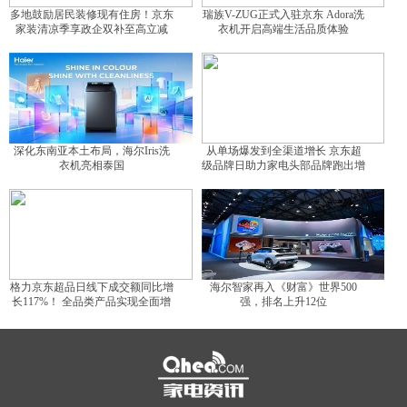
多地鼓励居民装修现有住房！京东
瑞族V-ZUG正式入驻京东 Adora洗
家装清凉季享政企双补至高立减
衣机开启高端生活品质体验
15%
深化东南亚本土布局，海尔Iris洗
从单场爆发到全渠道增长 京东超
衣机亮相泰国
级品牌日助力家电头部品牌跑出增
长曲线
格力京东超品日线下成交额同比增
海尔智家再入《财富》世界500
长117%！ 全品类产品实现全面增
强，排名上升12位
长