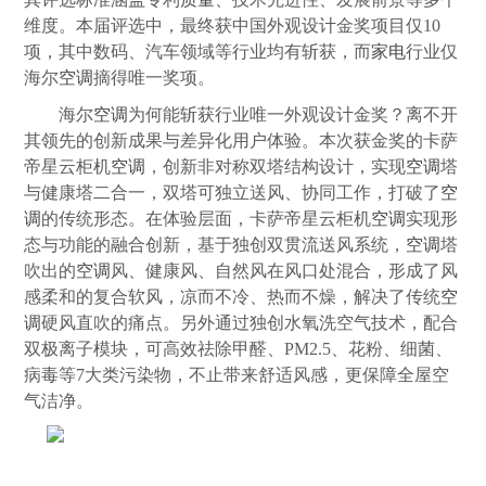
维度。本届评选中，最终获中国外观设计金奖项目仅10
项，其中数码、汽车领域等行业均有斩获，而
家电
行业仅
海尔
空调
摘得唯一奖项。
海尔
空调
为何能斩获行业唯一外观设计金奖？离不开
其领先的创新成果与差异化用户体验。本次获金奖的卡萨
帝星云柜机
空调
，创新非对称双塔结构设计，实现
空调
塔
与健康塔二合一，双塔可独立送风、协同工作，打破了
空
调
的传统形态。在体验层面，卡萨帝星云柜机
空调
实现形
态与功能的融合创新，基于独创双贯流送风系统，
空调
塔
吹出的
空调
风、健康风、自然风在风口处混合，形成了风
感柔和的复合软风，凉而不冷、热而不燥，解决了传统
空
调
硬风直吹的痛点。另外通过独创水氧洗空气技术，配合
双极离子模块，可高效祛除甲醛、PM2.5、花粉、细菌、
病毒等7大类污染物，不止带来舒适风感，更保障全屋空
气洁净。