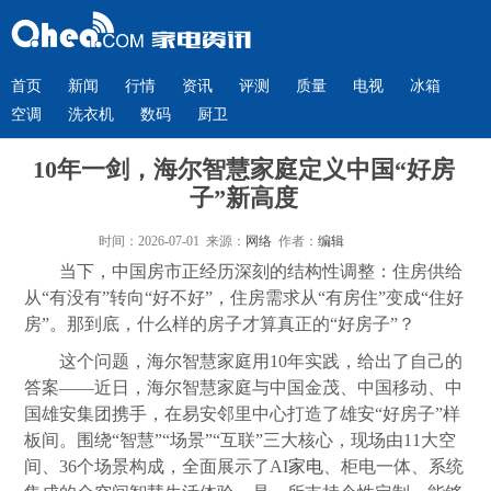
首页
新闻
行情
资讯
评测
质量
电视
冰箱
空调
洗衣机
数码
厨卫
10年一剑，海尔智慧家庭定义中国“好房
子”新高度
时间：2026-07-01 来源：
网络
作者：
编辑
当下，中国房市正经历深刻的结构性调整：住房供给
从“有没有”转向“好不好”，住房需求从“有房住”变成“住好
房”。那到底，什么样的房子才算真正的“好房子”？
这个问题，海尔智慧家庭用10年实践，给出了自己的
答案——近日，海尔智慧家庭与中国金茂、中国移动、中
国雄安集团携手，在易安邻里中心打造了雄安“好房子”样
板间。围绕“智慧”“场景”“互联”三大核心，现场由11大空
间、36个场景构成，全面展示了AI
家电
、柜电一体、系统