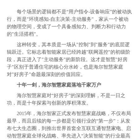
每个场景的逻辑都不是“用户指令-设备响应”的被动执
行，而是"环境感知-自主决策-主动服务"，家从一个被动
的物理空间，变成了一个具备感知力、判断力和行动力
的"生活搭档"。
这种转变，其本质是一场从"控制"到"服务"的底层逻
辑跃迁。它标志着智能家居已经跨越"联网遥控"的初级阶
段，真正进入了"主动服务"的新阶段。这才是智慧"好房
子"区别于普通住宅的核心分水岭，也是海尔智慧家庭
对"好房子"命题最深刻的价值回应。
十年一剑，海尔智慧家庭落地千家万户
海尔智慧家庭对“好房子”的深刻理解，不是一日之
功，而是十年探索与创新的厚积薄发。
2015年，海尔智家正式发布智慧家庭战略，不仅布局
最早，而且后续的每一步都是引领行业的“第一步”：从发
布七大生态圈，到推出世界首套全互联互通智慧
家电
、启
动智慧家庭全球化战略、率先进入“决策智能”的行业最高