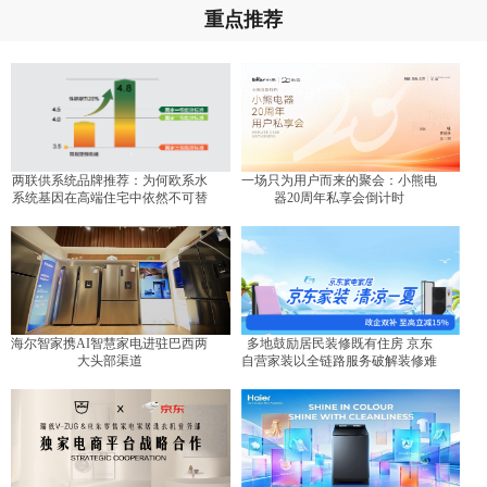
重点推荐
两联供系统品牌推荐：为何欧系水
一场只为用户而来的聚会：小熊电
系统基因在高端住宅中依然不可替
器20周年私享会倒计时
代？
海尔智家携AI智慧家电进驻巴西两
多地鼓励居民装修既有住房 京东
大头部渠道
自营家装以全链路服务破解装修难
题