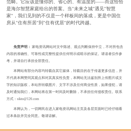
范畴。它应该是懂你的、省心的、有温度的——而这恰恰
是海尔智慧家庭给出的答案。当"未来之城"遇见"智慧
家"，我们见到的不仅是一个样板间的落成，更是中国住
房从"住有所居"到"住有优居"的时代跨越。
免责声明：
家电资讯网站对文中陈述、观点判断保持中立，不对所包含
内容的准确性、可靠性或完整性提供任何明示或暗示的保证。请读者仅作参
考，并请自行承担全部责任。
本网站有部分内容均转载自其它媒体，转载目的在于传递更多信息，并
不代表本网赞同其观点和对其真实性负责，本网站无法鉴别所上传图片或文
字的知识版权，本站所转载图片、文字不涉及任何商业性质，如果侵犯，请
及时通知我们，本网站将在第一时间及时删除，不承担任何侵权责任。联系
方式：sikto@126.com
本网认为，一切网民在进入家电资讯网站主页及各层页面时已经仔细看
过本条款并完全同意。敬请谅解。