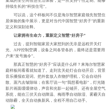
集成的全空间智慧生活体验，是一所支持个性定制、能够
持续生长的“科技住宅”。
可以说，这个样板间不仅是海尔智慧家庭领先智慧住
居体验的集中展示，更是对当代中国智慧“好房子”的重新
定义和深刻诠释。
让家拥有生命力，重新定义智慧“好房子”
过去，提到智能家居大家想到的无非是远程开关灯
光、APP控制
空调
，设备之间各管各的，最终还是需要用
户来“发号施令”。
那真正智慧的“好房子”应该是什么样？来海尔智慧家
庭样板间看看就知道了。走到玄关处灯会自动开启，背景
音乐播报欢迎词。把外套放入衣物护理机，它会自动抖
散、蒸汽去皱除味；在客厅说一句“我想看电影”，灯光随
影片画面缓缓律动，声音和光影一起铺开。还有全屋空气
系统，能在三伏天自动降温、梅雨季自动除湿、雾霾天自
动除霾，全天自动换新风，全程不用自己动手。